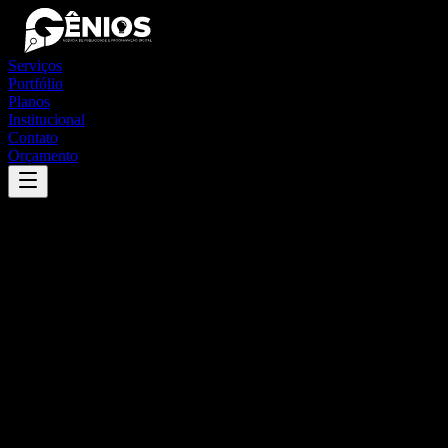
Serviços
Portfólio
Planos
Institucional
Contato
Orçamento
Success
'
joaquim nabuco
'
App