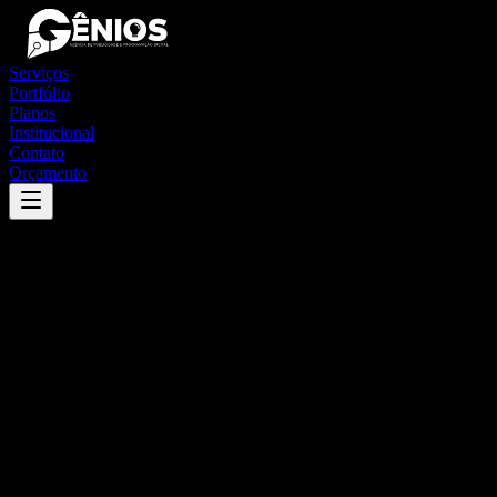
Serviços
Portfólio
Planos
Institucional
Contato
Orçamento
Success
'
joaquim pires
'
App