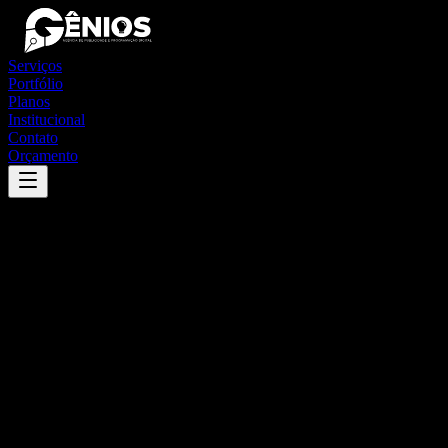
Serviços
Portfólio
Planos
Institucional
Contato
Orçamento
Success
'
josé boiteux
'
App