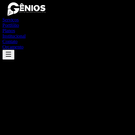
Serviços
Portfólio
Planos
Institucional
Contato
Orçamento
Success
'
juquiá
'
App
{100}