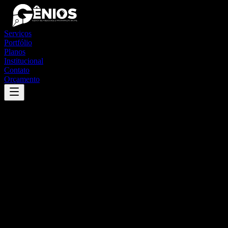
Serviços
Portfólio
Planos
Institucional
Contato
Orçamento
Success
'
lacerdópolis
'
App
{100}