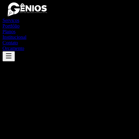
Serviços
Portfólio
Planos
Institucional
Contato
Orçamento
Success
'
lagarto
'
App