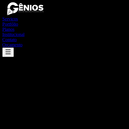
Serviços
Portfólio
Planos
Institucional
Contato
Orçamento
Success
'
lagoa de itaenga
'
App
{100}