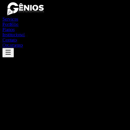
Serviços
Portfólio
Planos
Institucional
Contato
Orçamento
Success
'
lagoa grande do maranhão
'
App