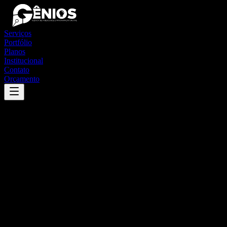
Serviços
Portfólio
Planos
Institucional
Contato
Orçamento
Success
'
lajes
'
App