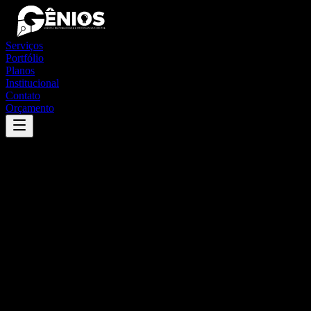
Serviços
Portfólio
Planos
Institucional
Contato
Orçamento
Success
'
laranja da terra
'
App