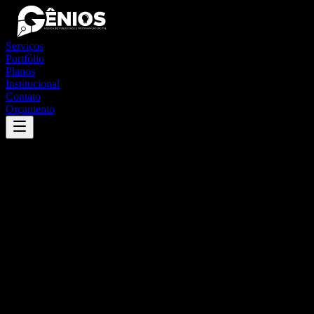
Serviços
Portfólio
Planos
Institucional
Contato
Orçamento
Success
'
lourdes
'
App
{100}