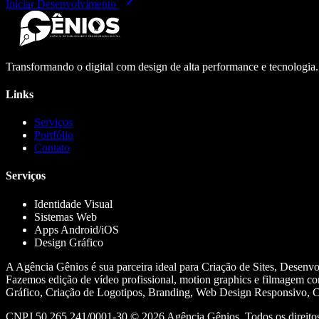
Iniciar Desenvolvimento
Transformando o digital com design de alta performance e tecnologia
Links
Serviços
Portfólio
Contato
Serviços
Identidade Visual
Sistemas Web
Apps Android/iOS
Design Gráfico
A Agência Gênios é sua parceira ideal para Criação de Sites, Desenv
Fazemos edição de vídeo profissional, motion graphics e filmagem co
Gráfico, Criação de Logotipos, Branding, Web Design Responsivo, Cr
CNPJ 50.265.241/0001-30 ©
2026
Agência Gênios. Todos os direitos