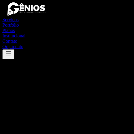
Serviços
Portfólio
Planos
Institucional
Contato
Orçamento
Success
'
luisburgo
'
App
{100}