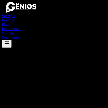
Serviços
Portfólio
Planos
Institucional
Contato
Orçamento
Success
'
macaíba
'
App
{100}