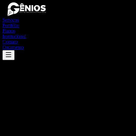
Serviços
Portfólio
Planos
Institucional
Contato
Orçamento
Success
'
machados
'
App