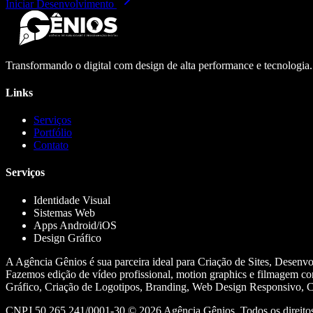
Iniciar Desenvolvimento
Transformando o digital com design de alta performance e tecnologia
Links
Serviços
Portfólio
Contato
Serviços
Identidade Visual
Sistemas Web
Apps Android/iOS
Design Gráfico
A Agência Gênios é sua parceira ideal para Criação de Sites, Desenv
Fazemos edição de vídeo profissional, motion graphics e filmagem co
Gráfico, Criação de Logotipos, Branding, Web Design Responsivo, Cr
CNPJ 50.265.241/0001-30 ©
2026
Agência Gênios. Todos os direitos