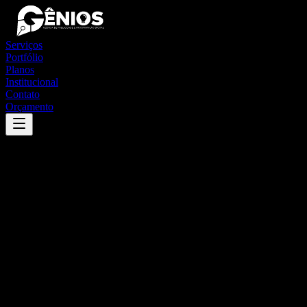
Serviços
Portfólio
Planos
Institucional
Contato
Orçamento
Success
'
malhada de pedras
'
App
{100}