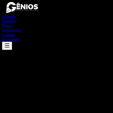
Serviços
Portfólio
Planos
Institucional
Contato
Orçamento
Success
'
mamborê
'
App