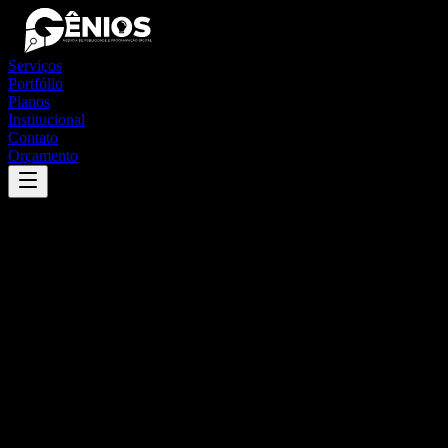
Serviços
Portfólio
Planos
Institucional
Contato
Orçamento
Success
'
manaíra
'
App
{100}