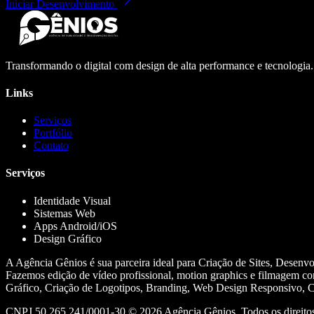
Iniciar Desenvolvimento
Transformando o digital com design de alta performance e tecnologia
Links
Serviços
Portfólio
Contato
Serviços
Identidade Visual
Sistemas Web
Apps Android/iOS
Design Gráfico
A Agência Gênios é sua parceira ideal para Criação de Sites, Desenv
Fazemos edição de vídeo profissional, motion graphics e filmagem co
Gráfico, Criação de Logotipos, Branding, Web Design Responsivo, Cr
CNPJ 50.265.241/0001-30 ©
2026
Agência Gênios. Todos os direitos