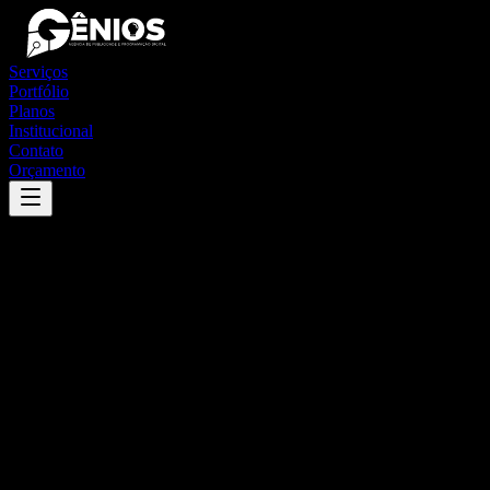
Serviços
Portfólio
Planos
Institucional
Contato
Orçamento
Success
'
manari
'
App