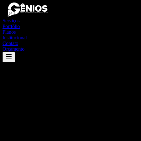
Serviços
Portfólio
Planos
Institucional
Contato
Orçamento
Success
'
marco
'
App