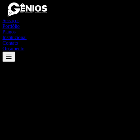
Serviços
Portfólio
Planos
Institucional
Contato
Orçamento
Success
'
maria helena
'
App