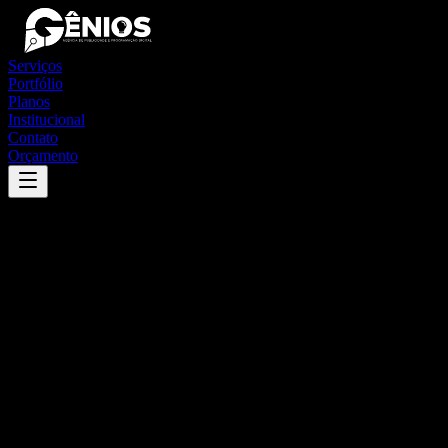
Serviços
Portfólio
Planos
Institucional
Contato
Orçamento
Success
'
maringá
'
App