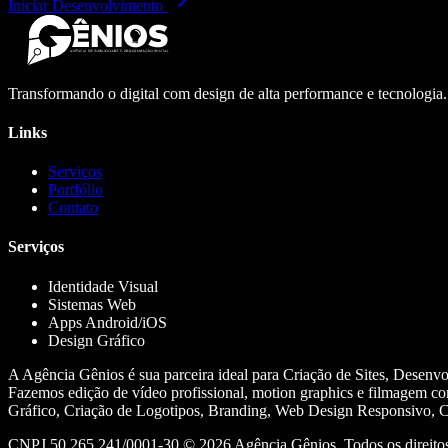
Iniciar Desenvolvimento
Transformando o digital com design de alta performance e tecnologia
Links
Serviços
Portfólio
Contato
Serviços
Identidade Visual
Sistemas Web
Apps Android/iOS
Design Gráfico
A Agência Gênios é sua parceira ideal para Criação de Sites, Desenv
Fazemos edição de vídeo profissional, motion graphics e filmagem co
Gráfico, Criação de Logotipos, Branding, Web Design Responsivo, Cr
CNPJ 50.265.241/0001-30 ©
2026
Agência Gênios. Todos os direitos