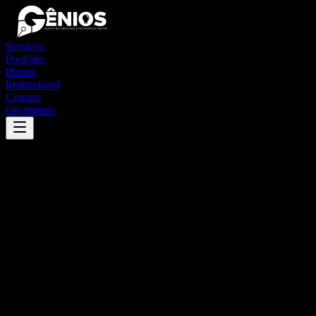
Serviços
Portfólio
Planos
Institucional
Contato
Orçamento
Success
'
matina
'
App