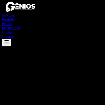
Serviços
Portfólio
Planos
Institucional
Contato
Orçamento
Success
'
matrinchã
'
App