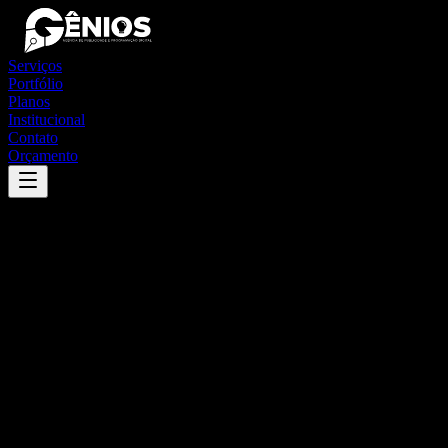
Serviços
Portfólio
Planos
Institucional
Contato
Orçamento
Success
'
maués
'
App