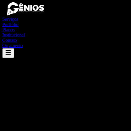
Serviços
Portfólio
Planos
Institucional
Contato
Orçamento
Success
'
maurilândia
'
App