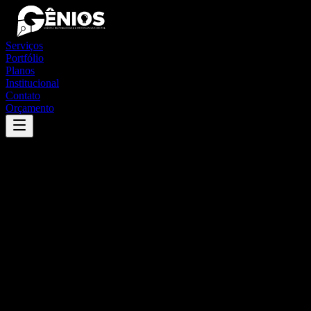
Serviços
Portfólio
Planos
Institucional
Contato
Orçamento
Success
'
mendes pimentel
'
App