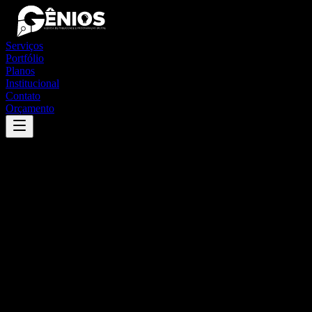
Serviços
Portfólio
Planos
Institucional
Contato
Orçamento
Success
'
mirassol d'oeste
'
App
{100}