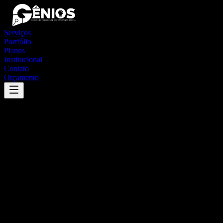
Serviços
Portfólio
Planos
Institucional
Contato
Orçamento
Success
'
mirim doce
'
App