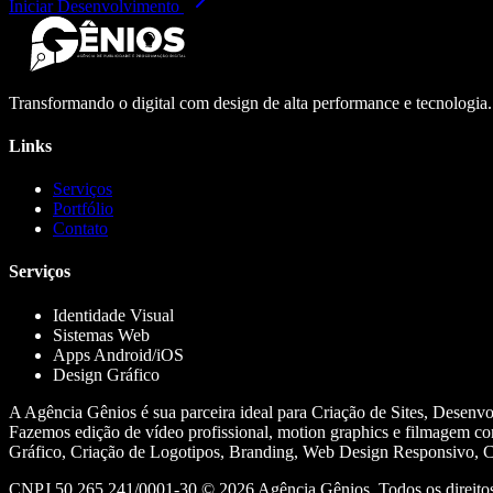
Iniciar Desenvolvimento
Transformando o digital com design de alta performance e tecnologia
Links
Serviços
Portfólio
Contato
Serviços
Identidade Visual
Sistemas Web
Apps Android/iOS
Design Gráfico
A Agência Gênios é sua parceira ideal para Criação de Sites, Desenv
Fazemos edição de vídeo profissional, motion graphics e filmagem co
Gráfico, Criação de Logotipos, Branding, Web Design Responsivo, Cr
CNPJ 50.265.241/0001-30 ©
2026
Agência Gênios. Todos os direitos