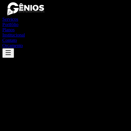
Serviços
Portfólio
Planos
Institucional
Contato
Orçamento
Success
'
mogi das cruzes
'
App
{100}