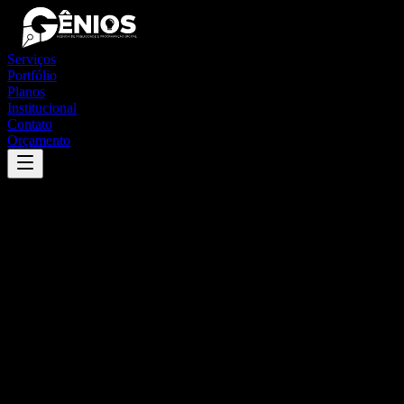
Serviços
Portfólio
Planos
Institucional
Contato
Orçamento
Success
'
moita bonita
'
App