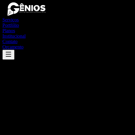
Serviços
Portfólio
Planos
Institucional
Contato
Orçamento
Success
'
montanha
'
App