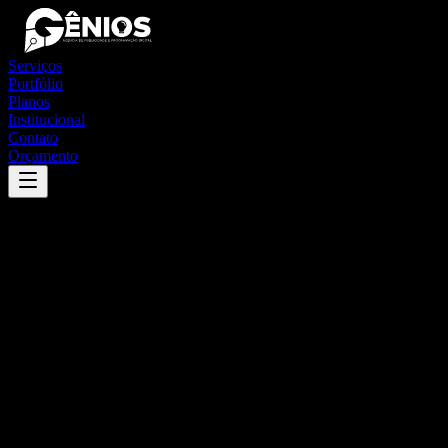
Serviços
Portfólio
Planos
Institucional
Contato
Orçamento
Success
'
monte castelo
'
App