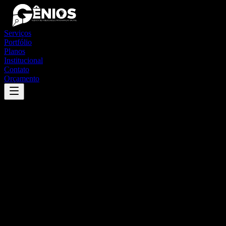
Serviços
Portfólio
Planos
Institucional
Contato
Orçamento
Success
'
monte sião
'
App