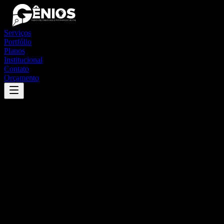
Serviços
Portfólio
Planos
Institucional
Contato
Orçamento
Success
'
morrinhos do sul
'
App
{100}