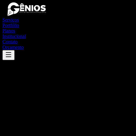
Serviços
Portfólio
Planos
Institucional
Contato
Orçamento
Success
'
muricilândia
'
App