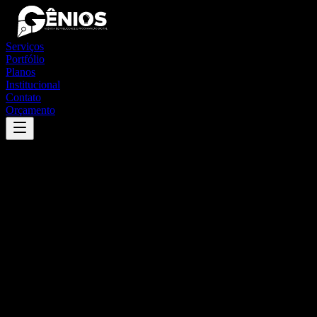
Serviços
Portfólio
Planos
Institucional
Contato
Orçamento
Success
'
muzambinho
'
App
{100}