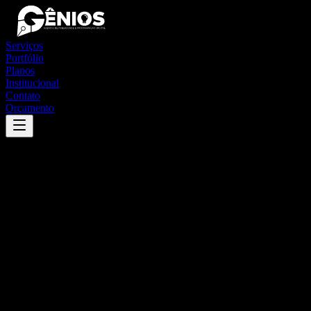
Serviços
Portfólio
Planos
Institucional
Contato
Orçamento
Success
'
nanuque
'
App
{100}