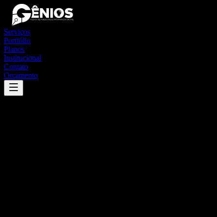
Serviços
Portfólio
Planos
Institucional
Contato
Orçamento
Success
'
niquelândia
'
App