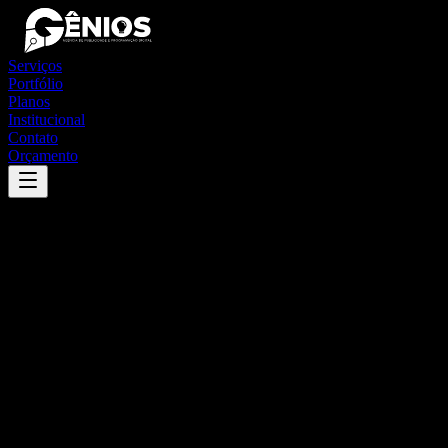
Serviços
Portfólio
Planos
Institucional
Contato
Orçamento
Success
'
nobres
'
App