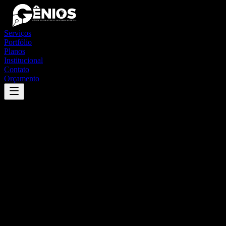
Serviços
Portfólio
Planos
Institucional
Contato
Orçamento
Success
'
nova bassano
'
App