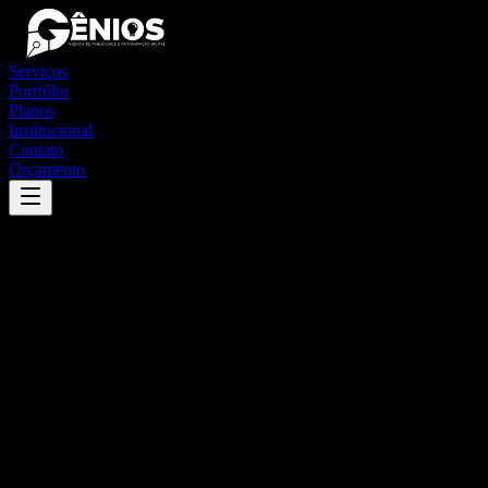
Serviços
Portfólio
Planos
Institucional
Contato
Orçamento
Success
'
nova bréscia
'
App