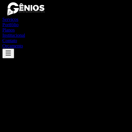
Serviços
Portfólio
Planos
Institucional
Contato
Orçamento
Success
'
nova crixás
'
App
{100}