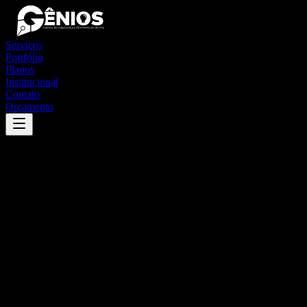
Serviços
Portfólio
Planos
Institucional
Contato
Orçamento
Success
'
nova friburgo
'
App