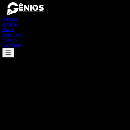
Serviços
Portfólio
Planos
Institucional
Contato
Orçamento
Success
'
nova lima
'
App