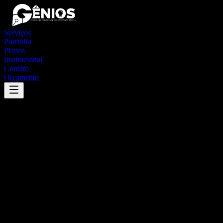
Serviços
Portfólio
Planos
Institucional
Contato
Orçamento
Success
'
nova monte verde
'
App