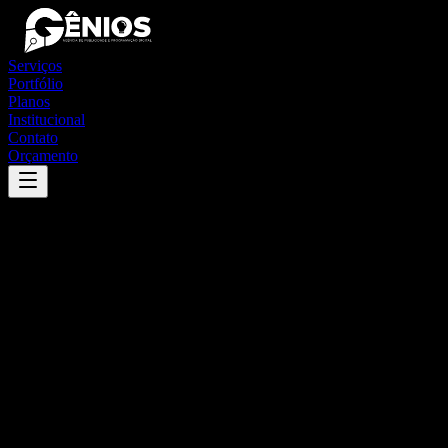
Serviços
Portfólio
Planos
Institucional
Contato
Orçamento
Success
'
nova tebas
'
App