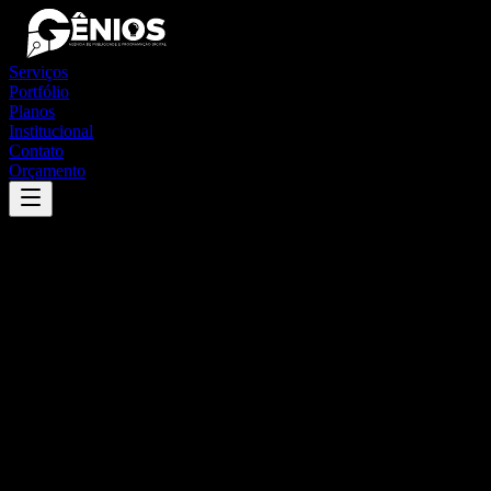
Serviços
Portfólio
Planos
Institucional
Contato
Orçamento
Success
'
novo oriente de minas
'
App