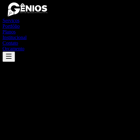
Serviços
Portfólio
Planos
Institucional
Contato
Orçamento
Success
'
novo triunfo
'
App
{100}