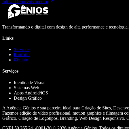
Iniciar Desenvolvimento
Transformando o digital com design de alta performance e tecnologia
Links
Serviços
Portfólio
Contato
Serviços
Identidade Visual
Sistemas Web
Apps Android/iOS
Design Gráfico
A Agência Gênios é sua parceira ideal para Criação de Sites, Desenv
Fazemos edição de vídeo profissional, motion graphics e filmagem co
Gráfico, Criação de Logotipos, Branding, Web Design Responsivo, Cr
CNPJ 50.265.241/0001-30 ©
2026
Agência Gênios. Todos os direitos