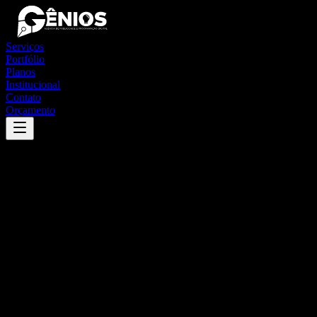
Serviços
Portfólio
Planos
Institucional
Contato
Orçamento
Success
'
oeiras do pará
'
App
{100}